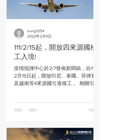
sung5354
2022年2月9日
111/2/15起，開放四來源國移
工入境!
疫情指揮中心於2/7發佈新聞稿，自111年
2月15日起，開放印尼、泰國、菲律賓
及越南等4來源國引進移工 。 相關引進
規定： ✔入境前須在來源國已完整接種
疫苗。 ✔入境後，雇主須事前向防疫旅
館所在地之政府備查，安排移工至防疫
旅館進行檢疫14天，並於同旅館銜接7天
自主健康管理，...