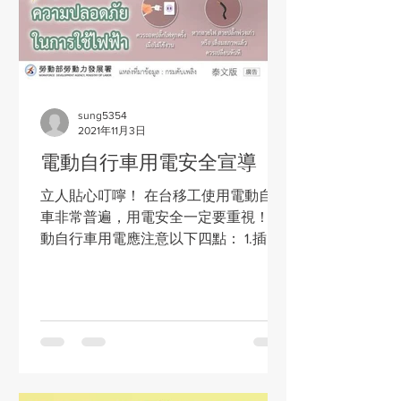
sung5354
2021年11月3日
電動自行車用電安全宣導
立人貼心叮嚀！ 在台移工使用電動自行
車非常普遍，用電安全一定要重視！ 電
動自行車用電應注意以下四點： 1.插頭
不使用時，應隨手拔掉。 2.建議購買有
「超過用電時長即自動斷電功能」的延
長線。 3.電線/延長線不可綑綁、不可放
置於爐火等高熱器具的上方及週邊。...