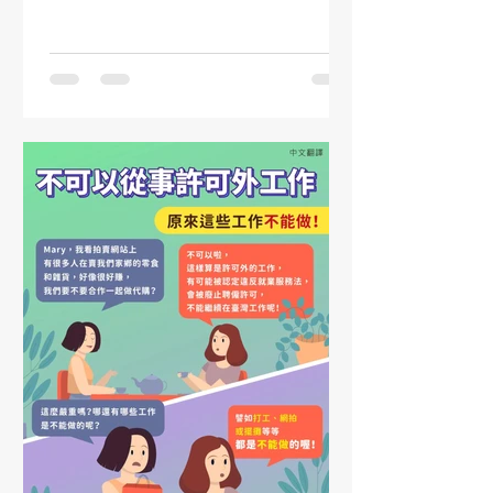
醒雇主們： 1、移工要返鄉，一定要向
雇主提出「書面請假單」，寫明請假日
期，從幾號到幾號。經過雇主同意後，
才能安排返鄉。...