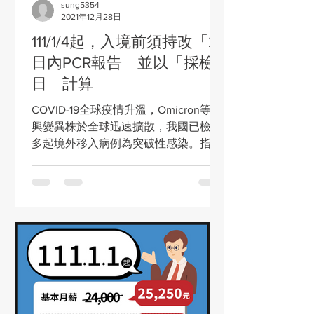
sung5354
2021年12月28日
111/1/4起，入境前須持改「2
日內PCR報告」並以「採檢
日」計算
COVID-19全球疫情升溫，Omicron等新
興變異株於全球迅速擴散，我國已檢出
多起境外移入病例為突破性感染。指揮
中心12/27宣布：111/1/4起，旅客搭機前
應檢附COVID-19「2日內」的核酸檢驗
報告，並改以「採檢日」為基準，且以
啟程地表定航班時間(不含搭機當日)...