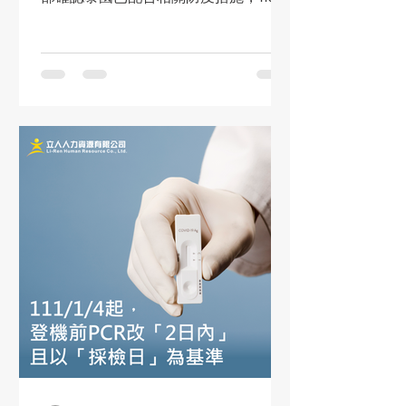
12月30日起開放泰國移工入境，菲律
賓、越南方面正持續協商中，視來源國
準備情形再公佈。 勞動部重申，移工入
境前雇主必須投保COVID-19醫療保險，
並於入出國移...