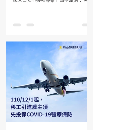
來人口安心接種專案」四不原則，包
含： 1. 不通報：施打疫苗之醫療院所不
通報相關治安機關執行查處。 2. 不查
處：移民署就接種資料，不作為查處之
依據。 3. 不收費：為公費施打疫苗。
4....