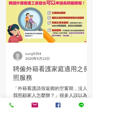
sung5354
2020年5月22日
聘僱外籍看護家庭適用之長
照服務
「外籍看護請假返鄉的空窗期，沒人幫
我照顧家人怎麼辦？」很多人誤以為若
有聘僱外籍看護就不可使用長照服務，
事實上，根據【長照十年計畫2.0】的
規範，只要符合申請條件，就算有聘僱
外籍看護的家庭一樣也能申請長照服