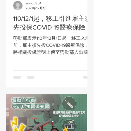
sung5354
2021年12月1日
110/12/1起，移工引進雇主須
先投保COVID-19醫療保險
勞動部表示110年12月1日起，移工入境
前，雇主須先投COVID-19醫療保險，並
將相關投保證明上傳至勞動部入出國移
工機場關懷服務網，移工方能入境。 除
了保費由雇主支付，相關證明文件也須
出具同意無償墊付保費的切結書，不能
向移工要求償還。倘若雇主向移工收取
保費或從薪資扣除，已...