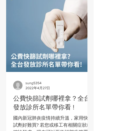
sung5354
2022年4月27日
公費快篩試劑哪裡拿？全台
發放診所名單帶你看 !
國內新冠肺炎疫情持續升溫，家用快篩
試劑好難買? 若您或移工有相關症狀或