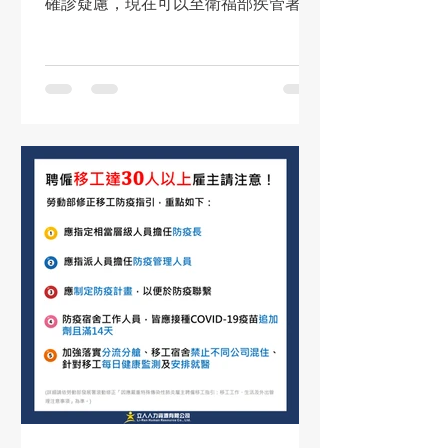
確診疑慮，現在可以至衛福部疾管署公
布的指定診所掛號就醫，由醫師看診評
估後發放公費快篩試劑(非直接免費領
用)，並請依診所指示進行快篩和回報結
果。 若快篩結果為陽性，請立即通報相
關單位，或撥打1922依政府及...