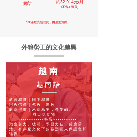
約32,914元/月​
總計
​(不含加班費)
*期滿離境機票費，由雇主負擔。
外籍勞工的文化差異
越南
越南語
教育程度｜國中程度
宗教信仰｜佛教、道教
飲食習慣｜米食為主，多愛
鹹、
甜口味食物
-----------特質-----------
勤奮努力、聰明、學習力佳、反應靈
活、有共產文化下的強烈個人保護色和
強悍