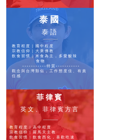
泰國
泰語
教育程度｜國中程度
宗教信仰｜大乘佛教
飲食習慣｜米食為主，多愛酸辣
食物
-----------特質-----------
觀念與台灣類似，工作態度佳、有責
任感
菲律賓
英文、菲律賓方言
教育程度｜高中程度
宗教信仰｜羅馬天主教
飲食習慣｜飲食西化，喜歡吃速