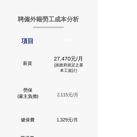
聘僱外籍勞工成本分析
項目
成本
27,470元/月
薪資
(按政府規定之基
本工資計)
勞保
2,115元/月
(雇主負擔)
健保費
1,329元/月