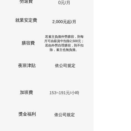
勞退費
0元/月
就業安定費
2,000元起/月
若雇主負擔外勞膳宿，則每
月可由薪資中扣除2,500元；
膳宿費
若由外勞自理膳宿，則不扣
除，雇主也無負擔。
夜班津貼
依公司規定
加班費
153~191元/小時
獎金福利
依公司規定