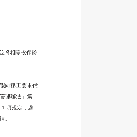
，並將相關投保證
能向移工要求償
管理辦法」第 
 1 項規定，處
請。