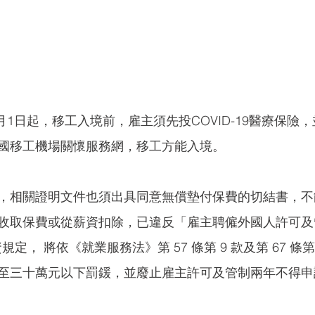
2月1日起，移工入境前，雇主須先投COVID-19醫療保險
國移工機場關懷服務網，移工方能入境。
，相關證明文件也須出具同意無償墊付保費的切結書，不
收取保費或從薪資扣除，已違反「雇主聘僱外國人許可及
規定， 將依《就業服務法》第 57 條第 9 款及第 67 條第
至三十萬元以下罰鍰，並廢止雇主許可及管制兩年不得申