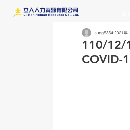
首
sung5354
2021年
110/1
COVID