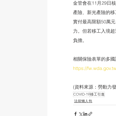
金管會在11月29
產險、新光產險的移工
實付最高限額50萬
力。但若移工入境超
負擔。
相關保險表單的多國
https://fw.wda.gov.
(資料來源：勞動力發
COVID-19
移工引進
法規懶人包