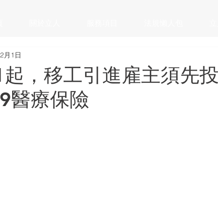
頁
關於立人
服務項目
法規懶人包
立
12月1日
2/1起，移工引進雇主須先
-19醫療保險