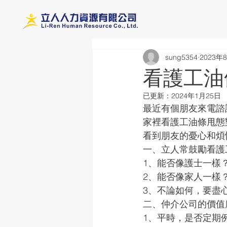
首
sung5354
2023年
看護工油
已更新：
2024年1月25日
最近有個朋友來電諮
家裡看護工油條甩態
看到朋友的憂心和煩
一、立人常鼓勵看護
1、能否像護士一樣
2、能否像家人一樣
3、不論如何，要盡
二、仲介公司的價值
1、平時，是否定期