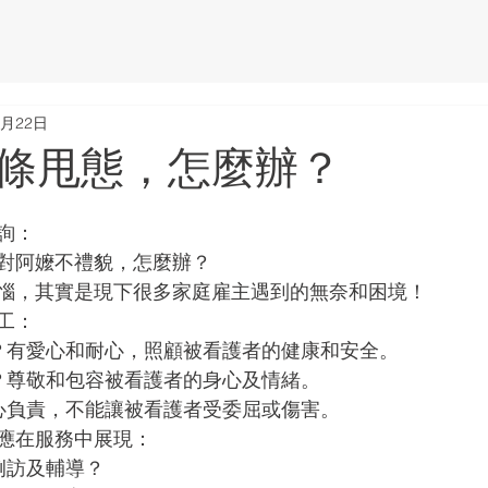
頁
關於立人
服務項目
法規懶人包
立
8月22日
條甩態，怎麼辦？
詢：
對阿嬤不禮貌，怎麼辦？
惱，其實是現下很多家庭雇主遇到的無奈和困境！
工：
？有愛心和耐心，照顧被看護者的健康和安全。
？尊敬和包容被看護者的身心及情緒。
心負責，不能讓被看護者受委屈或傷害。
應在服務中展現：
例訪及輔導？