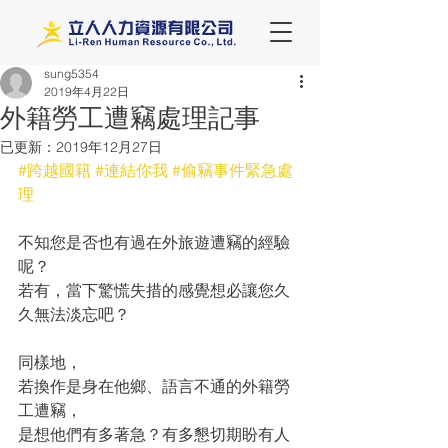
sung5354
2019年4月22日
外籍勞工遭竊處理記事
已更新：
2019年12月27日
#跨越國籍
#連結你我
#偷竊事件緊急處
理
不知您是否也有過在外旅遊遭竊的經驗
呢？
若有，當下驚慌失措的感覺想必讓您久
久無法淡忘吧？
同樣地，
若換作是身在他鄉、語言不通的外籍勞
工遭竊，
是想他們有多著急？有多懇切期盼有人